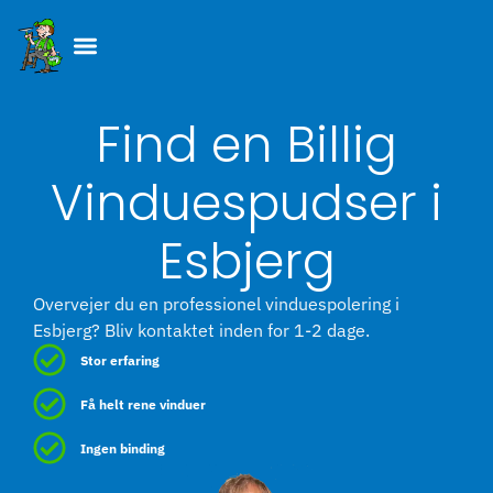
Skip
to
content
Find en Billig
Vinduespudser i
Esbjerg
Overvejer du en professionel vinduespolering i
Esbjerg? Bliv kontaktet inden for 1-2 dage.
Stor erfaring
Få helt rene vinduer
Ingen binding