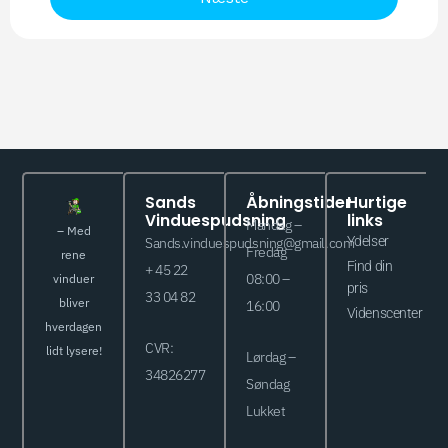
Sands
Åbningstider
Hurtige
Vinduespudsning
links
Mandag –
– Med
Ydelser
Sands.vinduespudsning@gmail.com
Fredag
rene
Find din
+ 45 22
vinduer
08:00 –
pris
33 04 82
bliver
16:00
Videnscenter
hverdagen
CVR:
lidt lysere!
Lørdag –
34826277
Søndag
Lukket