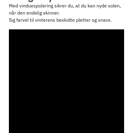
Med vinduespolering sikrer du, at du kan nyde solen,
når den endelig skinner.
Sig farvel til vinterens beskidte pletter og snavs.