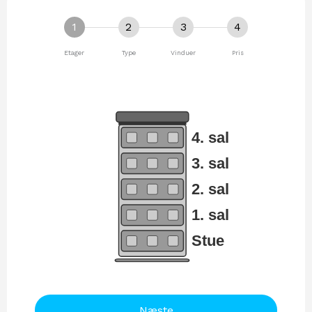
1
2
3
4
Etager
Type
Vinduer
Pris
4. sal
3. sal
2. sal
1. sal
Stue