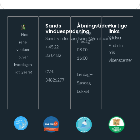
Sands
Åbningstider
Hurtige
Vinduespudsning
links
Mandag –
– Med
Ydelser
Sands.vinduespudsning@gmail.com
Fredag
rene
Find din
+ 45 22
vinduer
08:00 –
pris
33 04 82
bliver
16:00
Videnscenter
hverdagen
CVR:
lidt lysere!
Lørdag –
34826277
Søndag
Lukket