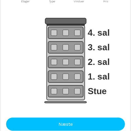
Etager
Type
Vinduer
Pris
4. sal
3. sal
2. sal
1. sal
Stue