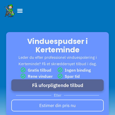
Skip
to
content
Vinduespudser i
Kerteminde
Leder du efter professionel vinduespolering i
Kerteminde? Få et skræddersyet tilbud i dag.
Gratis tilbud
Ingen binding
Rene vinduer
Spar tid
Få uforpligtende tilbud
Eller
Estimer din pris nu