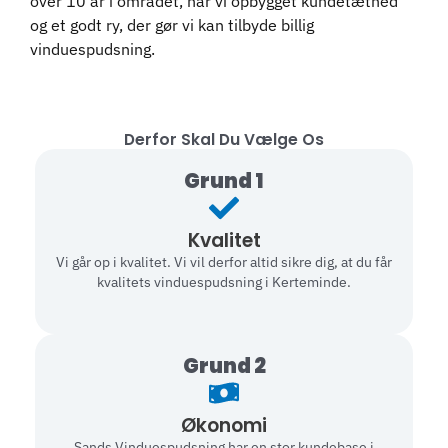
over 10 år i området, har vi opbygget kundetæthed
og et godt ry, der gør vi kan tilbyde billig
vinduespudsning.
Derfor Skal Du Vælge Os
Grund 1
Kvalitet
Vi går op i kvalitet. Vi vil derfor altid sikre dig, at du får
kvalitets vinduespudsning i Kerteminde.
Grund 2
Økonomi
Sands Vinduespudsning har en stor kundebase i