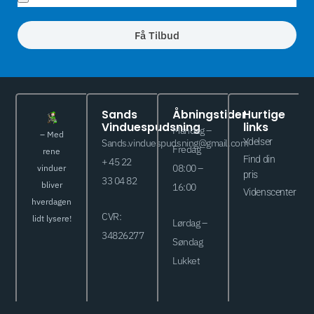
Få Tilbud
Sands
Åbningstider
Hurtige
Vinduespudsning
links
Mandag –
– Med
Ydelser
Sands.vinduespudsning@gmail.com
Fredag
rene
Find din
+ 45 22
vinduer
08:00 –
pris
33 04 82
bliver
16:00
Videnscenter
hverdagen
CVR:
lidt lysere!
Lørdag –
34826277
Søndag
Lukket