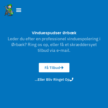
Skip
to
content
Vinduespudser Ørbæk
Leder du efter en professionel vinduespolering i
Ørbæk? Ring os op, eller få et skræddersyet
tilbud via e-mail.
Få Tilbud
...Eller Bliv Ringet Op